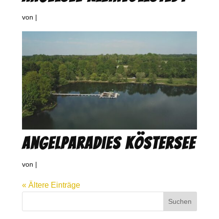
von
|
Angelparadies Köstersee
von
|
« Ältere Einträge
Suchen