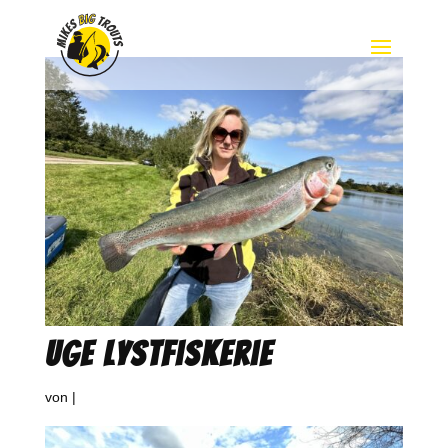
Uge Lystfiskerie
von
|