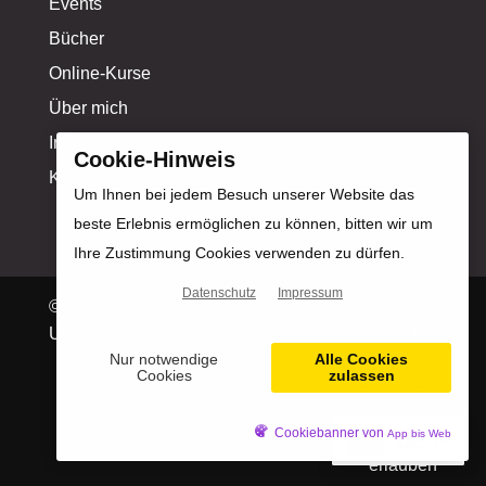
Events
Bücher
Online-Kurse
Über mich
Influencer-Profil
Cookie-Hinweis
Kontakt
Um Ihnen bei jedem Besuch unserer Website das
beste Erlebnis ermöglichen zu können, bitten wir um
Ihre Zustimmung Cookies verwenden zu dürfen.
Datenschutz
Impressum
© Copyright Michael Kahlstadt |
Design &
Umsetzung: Werbeagentur Motion Media GmbH
Nur notwendige
Alle Cookies
Cookies
zulassen
Impressum
|
Datenschutz
|
Cookiebanner von
App bis Web
Zustimmungsstatus: Cookies abgelehnt.
Cookies
DE
erlauben