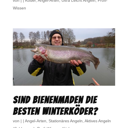
von
|
|
Köder
,
Angel-Arten
,
Ultra Leicht Angeln
,
Profi-
Wissen
Sind Bienenmaden die
besten Winterköder?
von
|
|
Angel-Arten
,
Stationäres Angeln
,
Aktives Angeln