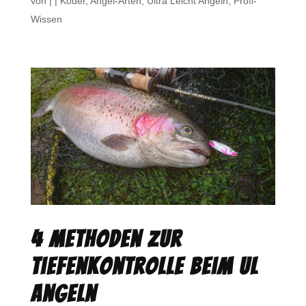
von
|
|
Köder
,
Angel-Arten
,
Ultra Leicht Angeln
,
Profi-
Wissen
4 Methoden zur
Tiefenkontrolle beim UL
Angeln