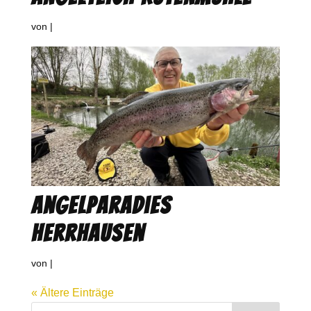
von
|
Angelparadies
Herrhausen
von
|
« Ältere Einträge