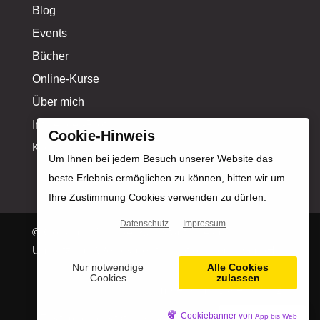
Blog
Events
Bücher
Online-Kurse
Über mich
Influencer-Profil
Cookie-Hinweis
Kontakt
Um Ihnen bei jedem Besuch unserer Website das
beste Erlebnis ermöglichen zu können, bitten wir um
Ihre Zustimmung Cookies verwenden zu dürfen.
Datenschutz
Impressum
© Copyright Michael Kahlstadt |
Design &
Umsetzung: Werbeagentur Motion Media GmbH
Nur notwendige
Alle Cookies
Cookies
zulassen
Impressum
|
Datenschutz
|
Cookiebanner von
App bis Web
Zustimmungsstatus: Cookies abgelehnt.
Cookies