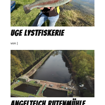
Uge Lystfiskerie
von
|
Angelteich Rutenmühle