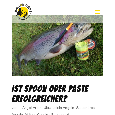
Ist Spoon oder Paste
erfolgreicher?
von
|
|
Angel-Arten
,
Ultra Leicht Angeln
,
Stationäres
Angeln
,
Aktives Angeln (Schleppen)