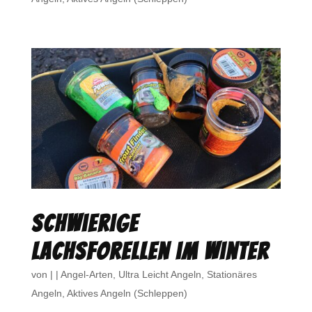
Schwierige
Lachsforellen im Winter
von
|
|
Angel-Arten
,
Ultra Leicht Angeln
,
Stationäres
Angeln
,
Aktives Angeln (Schleppen)