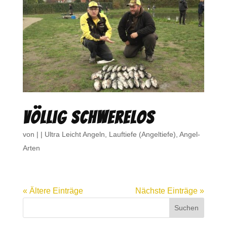
Völlig schwerelos
von
|
|
Ultra Leicht Angeln
,
Lauftiefe (Angeltiefe)
,
Angel-
Arten
« Ältere Einträge
Nächste Einträge »
Suchen