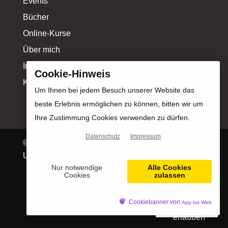
Events
Bücher
Online-Kurse
Über mich
Influencer-Profil
Cookie-Hinweis
Kontakt
Um Ihnen bei jedem Besuch unserer Website das
beste Erlebnis ermöglichen zu können, bitten wir um
Ihre Zustimmung Cookies verwenden zu dürfen.
Datenschutz
Impressum
© Copyright Michael Kahlstadt |
Design &
Umsetzung: Werbeagentur Motion Media GmbH
Nur notwendige
Alle Cookies
Cookies
zulassen
Impressum
|
Datenschutz
|
Cookiebanner von
App bis Web
Zustimmungsstatus: Cookies abgelehnt.
Cookies
DE
erlauben